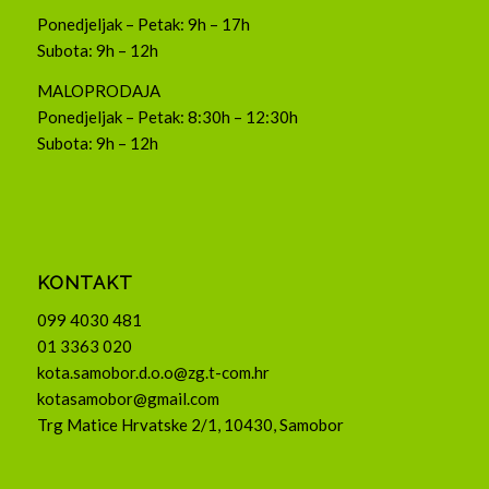
Ponedjeljak – Petak: 9h – 17h
Subota: 9h – 12h
MALOPRODAJA
Ponedjeljak – Petak: 8:30h – 12:30h
Subota: 9h – 12h
KONTAKT
099 4030 481
01 3363 020
kota.samobor.d.o.o@zg.t-com.hr
kotasamobor@gmail.com
Trg Matice Hrvatske 2/1, 10430, Samobor