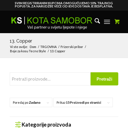
SVIM REGISTRIRANIM KUPCIMA OMOGUĆUJEMO 10% TRAJNOG
POPUSTA. ZA NARUDŽBE VEĆE OD 85 € DOSTAVA JE BESPLATNA.
13. Copper
Vi ste ovdje:
Dom
/
TRGOVINA
/
Frizerski pribor
/
Boje za kosu Tecno Style
/
13. Copper
Pretraži
Poredaj po
Zadano
Prikaz
15 Proizvodi po stranici
Kategorije proizvoda