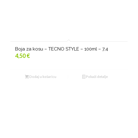
Boja za kosu – TECNO STYLE – 100ml – 7,4
4,50
€
Dodaj u košaricu
Pokaži detalje